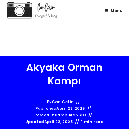
Menu
Can Çetin
Akyaka Orman
Kampı
By
Can Çetin
Published
April 22, 2025
Posted in
Kamp Alanları
Updated
April 22, 2025
1 min read