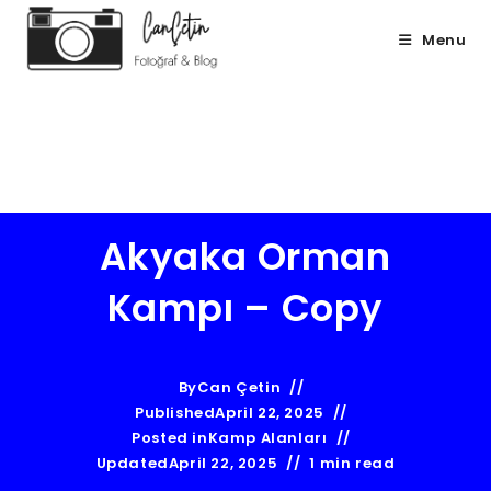
Menu
Can Çetin
Akyaka Orman
Kampı – Copy
By
Can Çetin
Published
April 22, 2025
Posted in
Kamp Alanları
Updated
April 22, 2025
1 min read